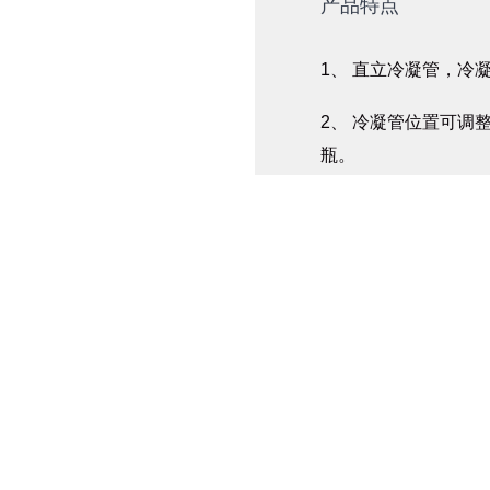
产品特点
1、 直立冷凝管，冷
2、 冷凝管位置可
瓶。
3、 新型设计：玻
旋转蒸发仪更可有效
4、 通过操作面板可
5、 主机配有通信端
（出于安全考虑，油
空控制器可进行转速
6、 更换选购的加厚