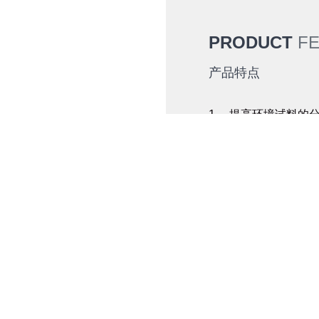
PRODUCT
F
产品特点
1、 提高环境试料的
2、 涡旋震荡浓缩装
下进行浓缩反映的一
3、 能够把250m
以二噁英为首的环境
4、 因为在接近室温
5、 使用分析浓缩容器的
品，提高了分析前处