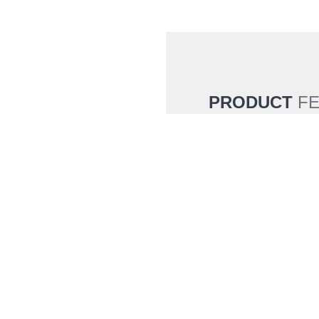
PRODUCT
F
产品特点
1、 各反应容器具
每个容器可独立进行
2、 搭载有2段程序
3、 和PPS-551
的自由组合。